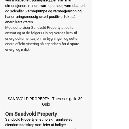
ved å forbedre bygningskroppen kan man 
dimensjonere mindre varmepumper, varmebatteri 
og solceller. Varmepumpe og varmegjenvinning 
har erfaringsmessig svært positiv effekt på 
energikarakteren. 
Med dette viser Sandvold Property at de tar 
ansvar og at de følger EU's og Norges krav til 
energidokumentasjon for bygninger, og setter 
energieffektivisering på agendaen for å spare 
energi og miljø. 
SANDVOLD PROPERTY - Thereses gate 30, 
Oslo
Om Sandvold Property
Sandvold Property er et norsk, familieeiet 
eiendomsselskap som leier ut boliger, 