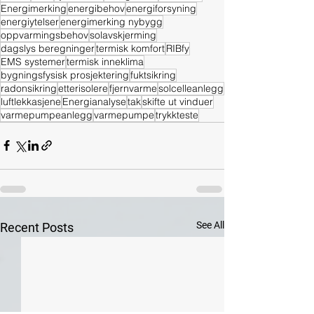
Energimerking
energibehov
energiforsyning
energiytelser
energimerking nybygg
oppvarmingsbehov
solavskjerming
dagslys beregninger
termisk komfort
RIBfy
EMS systemer
termisk inneklima
bygningsfysisk prosjektering
fuktsikring
radonsikring
etterisolere
fjernvarme
solcelleanlegg
luftlekkasjene
Energianalyse
tak
skifte ut vinduer
varmepumpeanlegg
varmepumpe
trykkteste
See All
Recent Posts