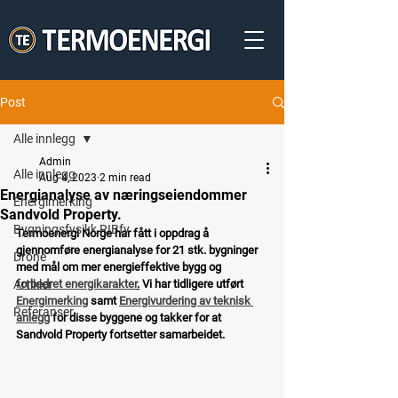
Post
Alle innlegg
Admin
Alle innlegg
Aug 4, 2023
2 min read
Energianalyse av næringseiendommer
Energimerking
Sandvold Property.
Bygningsfysikk RIBfy
Termoenergi Norge har fått i oppdrag å 
gjennomføre energianalyse for 21 stk. bygninger 
Drone
med mål om mer energieffektive bygg og 
Artikler
forbedret energikarakter
.
 Vi har tidligere utført 
Energimerking
 samt 
Energivurdering av teknisk 
Referanser
anlegg
 for disse byggene og takker for at 
Sandvold Property fortsetter samarbeidet.