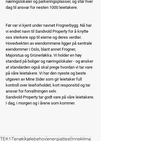
næringslokaler og parkeringsplasser, og står hver 
dag til ansvar for nesten 1000 leietakere.
Før var vi kjent under navnet Frognerbygg. Nå har 
vi endret navn til Sandvold Property for å knytte 
oss sterkere opp til eierne og deres verdier.
Hovedvekten av eiendommene ligger på sentrale 
eiendommer i Oslo, blant annet Frogner, 
Majorstua og Grünerløkka. Vi holder en høy 
standard på boliger og næringslokaler - og ønsker 
at standarden også skal prege hvordan vi tar vare 
på våre leietakere. Vi har den nyeste og beste 
utgaven av Mine Sider som gir leietaker full 
kontroll over leieforholdet, kort responstid og tar 
ansvar for forvaltningen selv.
Sandvold Property tar godt vare på våre leietakere. 
I dag, i morgen og i årene som kommer.
TEK17
enøk
kjølebehov
energiattest
Inneklima