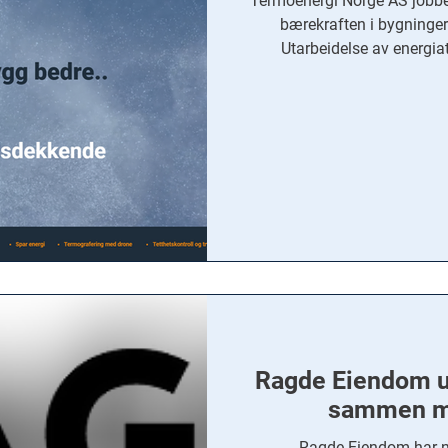
Termoenergi Norge AS jobber
bærekraften i bygninger
Utarbeidelse av energiat
energiforbruk og effektivi
energieffektiviserende tilt
Økonomiske vurderinger :
knyttet til energioppgraderi
om støtte fra En
Ragde Eiendom ut
sammen m
Ragde Eiendom har nå