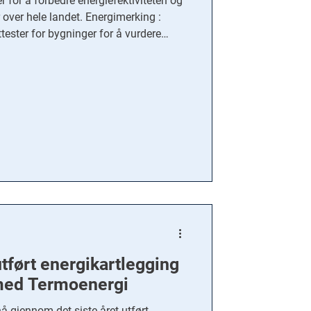
 for å forbedre energiefektiviteten og
 over hele landet. Energimerking :
tester for bygninger for å vurdere
tet. Tiltakslister : Anbefalinger av
ak som kan implementeres i bygninger.
 Analyse av kostnader og gevinster
nger. Enova-støtte : Hjelp til søknader
ova for energisparingstilt
ført energikartlegging
ed Termoenergi
 gjennom det siste året utført