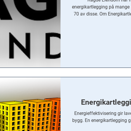
energikartlegging på mange av sine
70 av disse. Om Energikartle
energikostnader og mer attr
full oversikt, og sette
investeringene. Enova
energikartlegging i yrkesb
ved å engasjere ekstern
Energikartleg
Energieffektivisering gir la
bygg. En energikartlegging gir 