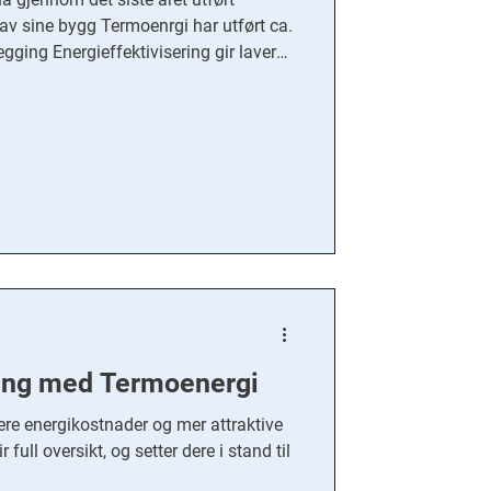
 bygg Termoenrgi har utført ca.
gging Energieffektivisering gir lavere
aktive bygg. En energikartlegging gir
r dere i stand til å velge de beste
 gir tilskudd til å gjennomføre
ygg. Kartleggingen skal gjennomføres
 rådgivning og fagkompetanse, me
ging med Termoenergi
vere energikostnader og mer attraktive
full oversikt, og setter dere i stand til