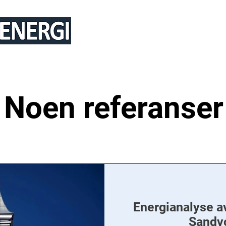
TJENESTER
REFERANSER
ARTI
Noen referanser
Energianalyse 
Sandvo