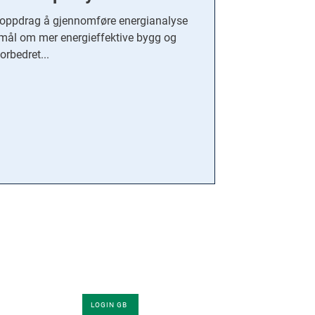
i oppdrag å gjennomføre energianalyse
 mål om mer energieffektive bygg og
forbedret...
Innlogging
LOGIN GB