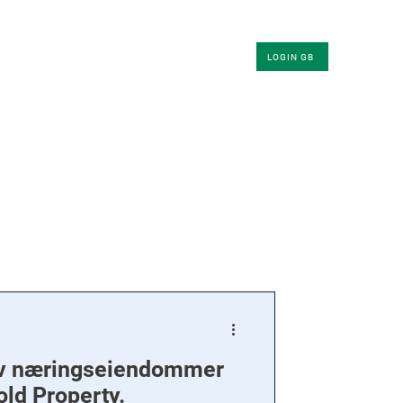
KLER
OM OSS
KONTAKT
LOGIN GB
av næringseiendommer
ld Property.