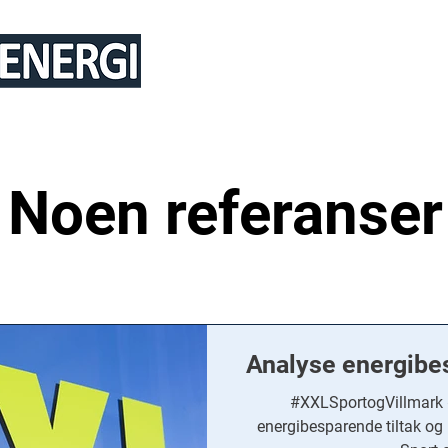
TJENESTER
REFERANSER
ARTI
Noen referanser
Analyse energibe
#XXLSportogVillmark 
energibesparende tiltak og