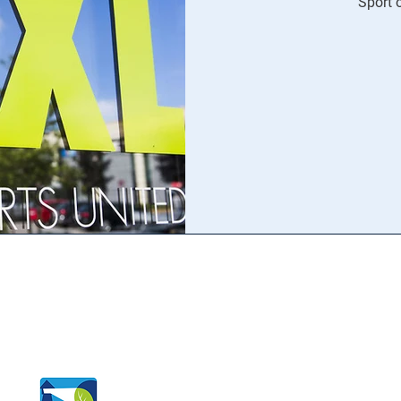
Sport o
S
Tjenester