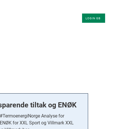
KLER
OM OSS
KONTAKT
LOGIN GB
sparende tiltak og ENØK
#TermoenergiNorge Analyse for
 ENØK for XXL Sport og Villmark XXL