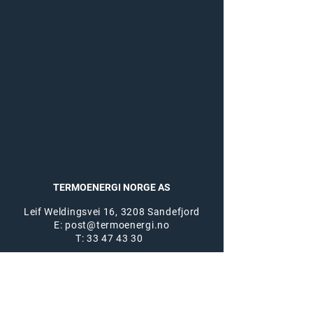
TERMOENERGI NORGE AS
Leif Weldingsvei 16, 3208 Sandefjord
E: post@termoenergi.no
T:
33 47 43 30
Org. nr.
914 267 781