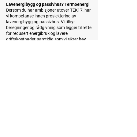
Lavenergibygg og passivhus? Termoenergi
Dersom du har ambisjoner utover TEK17, har
vi kompetanse innen prosjektering av
lavenergibygg og passivhus. Vi tilbyr
beregninger og rådgivning som legger til rette
for redusert energibruk og lavere
driftskostnader, samtidig som vi sikrer høy
komfort og et sunt inneklima.
Energimerking og energiattest
Vi utfører også energimerking av bygninger
og utarbeider energiattest som
dokumenterer byggets energistandard. Dette
kan være et viktig element ved salg og utleie,
og gir en god indikasjon på byggets
energiytelse.
Her kan du lese mer om energimerking - og
motta uforpliktende pristilbud.