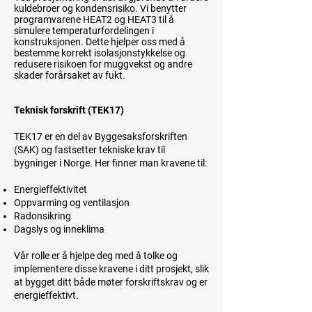
kuldebroer og kondensrisiko. Vi benytter
programvarene HEAT2 og HEAT3 til å
simulere temperaturfordelingen i
konstruksjonen. Dette hjelper oss med å
bestemme korrekt isolasjonstykkelse og
redusere risikoen for muggvekst og andre
skader forårsaket av fukt.
Teknisk forskrift (TEK17)
TEK17 er en del av Byggesaksforskriften
(SAK) og fastsetter tekniske krav til
bygninger i Norge. Her finner man kravene til:
Energieffektivitet
Oppvarming og ventilasjon
Radonsikring
Dagslys og inneklima
Vår rolle er å hjelpe deg med å tolke og
implementere disse kravene i ditt prosjekt, slik
at bygget ditt både møter forskriftskrav og er
energieffektivt.