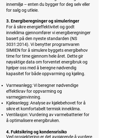
innemiljø – enten du bygger for deg selv eller
for salg og utleie.
3. Energiberegninger og simuleringer
For å sikre energieffektivitet og godt
inneklima gjennomfører vi energiberegninger
basert på den nyeste standarden (NS
3031:2014). Vi benytter programvaren
SIMIEN for å simulere byggets energibehov
time for time gjennom hele året. Dette gir
nøyaktige data om forventet energibruk og
hjelper oss med å beregne nødvendig
kapasitet for både oppvarming og kjøling.
Varmeanlegg: Vi beregner nødvendige
effektkrav for oppvarming og
varmegjenvinning.
Kjøleanlegg: Analyse av kjølebehovet for å
sikre et komfortabelt termisk inneklima.
Ventilasjon: Vurdering av varmebatterier for
å optimalisere energibruken.
​4. Fuktsikring og kondensrisiko
Ved prosjektering er det avgjørende å vurdere