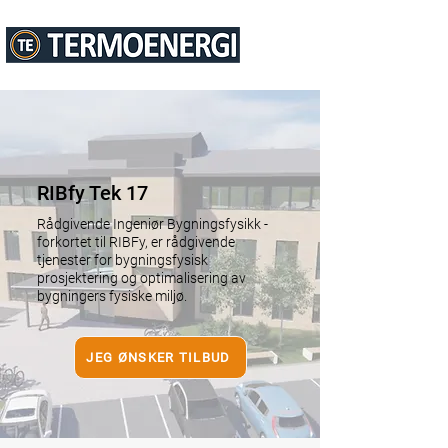
RIBfy Tek 17
Rådgivende Ingeniør Bygningsfysikk -
forkortet til
RIBFy,
er rådgivende
tjenester for bygningsfysisk
prosjektering og optimalisering av
bygningers fysiske miljø.
JEG ØNSKER TILBUD