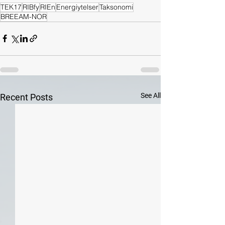
TEK17
RIBfy
RIEn
Energiytelser
Taksonomi
BREEAM-NOR
See All
Recent Posts