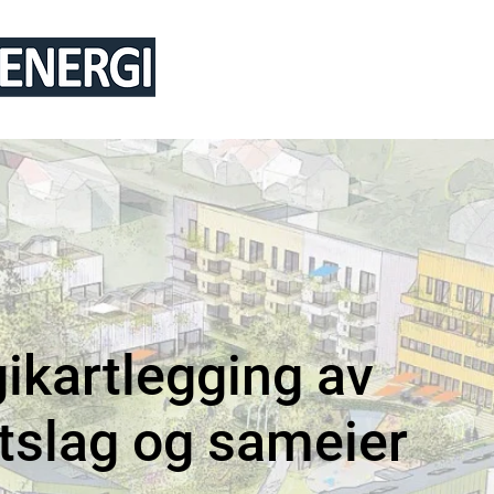
TJENESTER
REFERANSER
ARTI
ikartlegging av
tslag og sameier