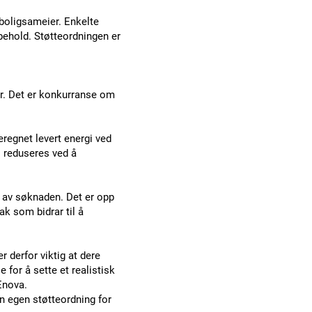
 boligsameier. Enkelte
ehold. Støtteordningen er
er. Det er konkurranse om
regnet levert energi ved
l reduseres ved å
 av søknaden. Det er opp
ak som bidrar til å
 derfor viktig at dere
 for å sette et realistisk
Enova.
 en egen
støtteordning for