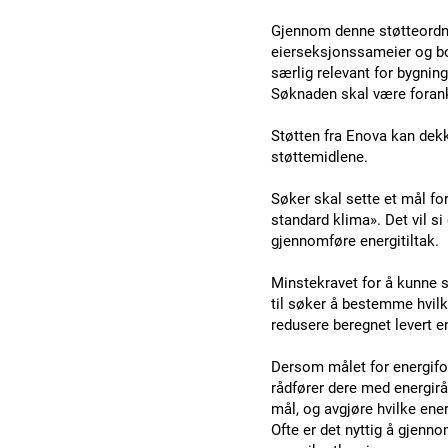
Gjennom denne støtteordning
eierseksjonssameier og bo
særlig relevant for bygnin
Søknaden skal være forank
Støtten fra Enova kan dek
støttemidlene.
Søker skal sette et mål fo
standard klima». Det vil s
gjennomføre energitiltak.
Minstekravet for å kunne 
til søker å bestemme hvilke
redusere beregnet levert e
Dersom målet for energifor
rådfører dere med energirå
mål, og avgjøre hvilke ene
Ofte er det nyttig å gjenno