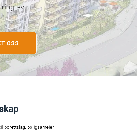
dring av
T OSS
lskap
til borettslag, boligsameier