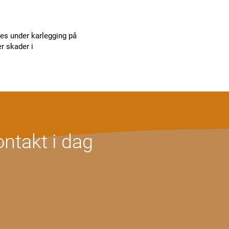
es under karlegging på
r skader i
ontakt i dag