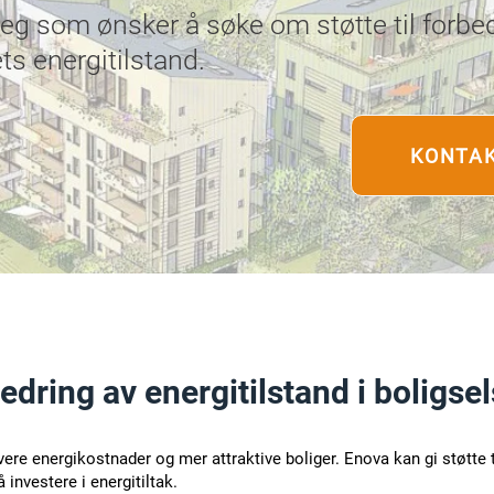
deg som ønsker å søke om støtte til forbe
ts energitilstand.
KONTAK
rbedring av energitilstand i boligse
avere energikostnader og mer attraktive boliger. Enova kan gi støtte 
 investere i energitiltak.