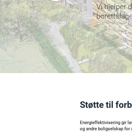
Vi hjelper 
borettslage
Støtte til fo
Energieffektivisering gir l
og andre boligselskap for å