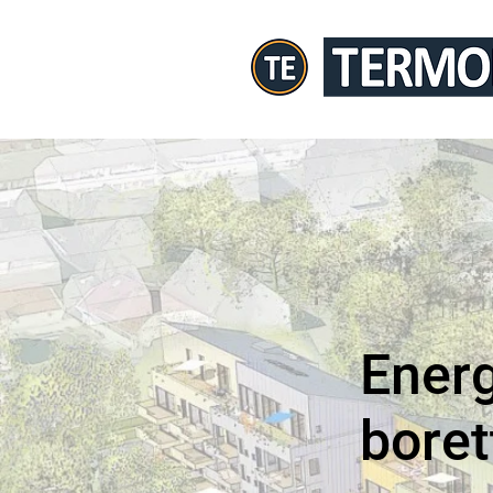
Energ
boret