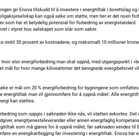
en gir Enova tilskudd til å investere i energitiltak i borettslag og
ligaksjeselskap kan også søke om støtte, men her er det noen forb
ger som har et betydelig potensial for forbedring av energistandard.
ret i styret hos selskapet som står som søker.
ke inntil 30 prosent av kostnadene, og maksimalt 10 millioner kron
r hvor stor energiforbedring man skal oppnå, med utgangspunkt i «be
i et mål for hvor mange kilowattimer det beregnede energibehovet vi
søke er mål om 20 % energiforbedring for bygningene som omfattes
 energitiltak man vil gjennomføre for å oppnå målet. Alle energitilt
nergi kan støttes.
bedring som oppgis i søknaden ikke nås, vil støtten avkortes. Det er
dgiver, energitjenesteleverandør eller annen energifaglig kompetanse
rgitiltak som må gjøres for å oppnå målet, før søknaden sendes til 
mføre en energikartlegging før investering i energitiltak. Enova har