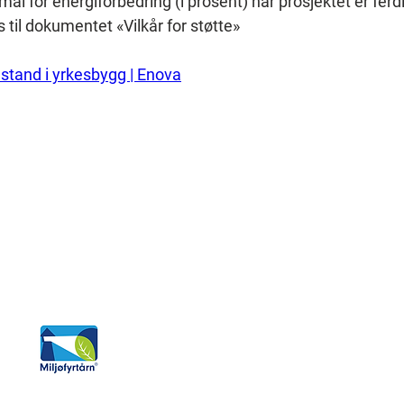
l for energiforbedring (i prosent) når prosjektet er ferdigs
s til dokumentet «Vilkår for støtte»
ilstand i yrkesbygg | Enova
S
Tjenester
Referanser
rd
Artikler