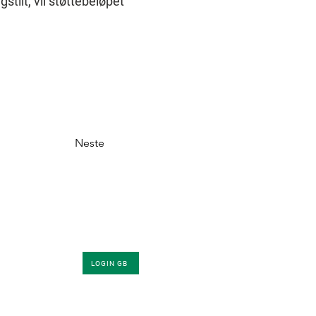
tilt, vil støttebeløpet 
Neste
Innlogging
LOGIN GB