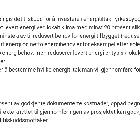
is det tilskudd for å investere i energitiltak i yrkesbygg
t levert energi ved lokalt klima med minst 20 prosent slik
 minstekrav til redusert behov for energi til bygget (redus
rt energi og netto energibehov er for eksempel etterisol
 energibehov, men reduserer levert energi er typisk lokal
er.
øker å bestemme hvilke energitiltak man vil gjennomføre f
rosent av godkjente dokumenterte kostnader, oppad begrens
rekte knyttet til gjennomføringen av prosjektet kan god
et tilskuddsmottaker.