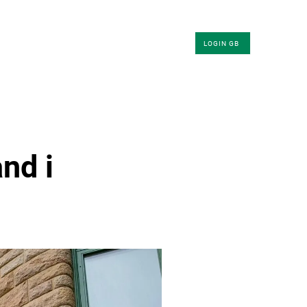
KLER
OM OSS
KONTAKT
LOGIN GB
and i