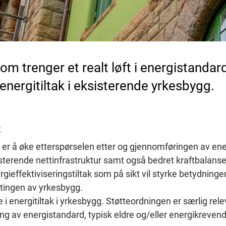
m trenger et realt løft i energistandar
 energitiltak i eksisterende yrkesbygg.
t
r å øke etterspørselen etter og gjennomføringen av energi
isterende nettinfrastruktur samt også bedret kraftbalanse
ergieffektiviseringstiltak som på sikt vil styrke betydning
ttingen av yrkesbygg.
re i energitiltak i yrkesbygg. Støtteordningen er særlig re
ing av energistandard, typisk eldre og/eller energikreven