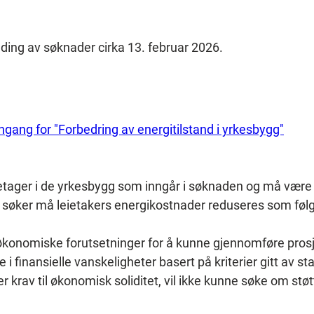
nding av søknader cirka 13. februar 2026.
gang for "Forbedring av energitilstand i yrkesbygg"
etager i de yrkesbygg som inngår i søknaden og må være re
 søker må leietakers energikostnader reduseres som følg
 økonomiske forutsetninger for å kunne gjennomføre prosj
 finansielle vanskeligheter basert på kriterier gitt av st
 krav til økonomisk soliditet, vil ikke kunne søke om støt