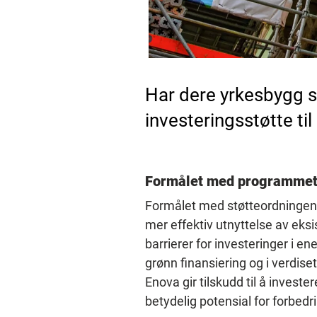
Har dere yrkesbygg so
investeringsstøtte til
Formålet med programme
Formålet med støtteordningen e
mer effektiv utnyttelse av eks
barrierer for investeringer i en
grønn finansiering og i verdise
Enova gir tilskudd til å investe
betydelig potensial for forbedr