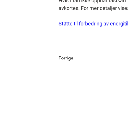
Hvis man ikke oppnår fastsatt må
avkortes. For mer detaljer vise
Støtte til forbedring av energit
Forrige
TERMOENERGI NORGE A
Leif Weldingsvei 16, 3208 Sandefjo
E: post@termoenergi.no