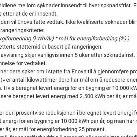
dlene mellom søknader innsendt til hver søknadsfrist. Fo
 etter at de er innsendt.
n vil Enova fatte vedtak. Ikke kvalifiserte søknader blir 
 rangeringskriterie:
rgiforbedring (kWh/år) * mål for energiforbedring (%) )
etterte støttemidler basert på rangeringen.
 avvisning skjer vanligvis innen 5 uker etter søknadsfris
nelse for vedtaket.
oner dere søker om i støtte fra Enova til å gjennomføre pr
» er antall kilowattimer dere har mål om å redusere energ
 Hvis beregnet levert energi for en bygning er 10.000 kW
usere beregnet levert energi med 2.500 kWh per år, er mål
er den prosentvise reduksjonen i beregnet levert energi f
 energi for en bygning er 10 000 kWh per år, og man har
r år, er mål for energiforbedring 25 prosent.