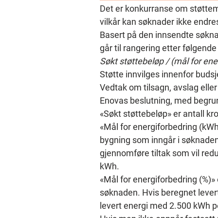
Det er konkurranse om støttemi
vilkår kan søknader ikke endres
Basert på den innsendte søknade
går til rangering etter følgende
Søkt støttebeløp / (mål for ene
Støtte innvilges innenfor budsj
Vedtak om tilsagn, avslag eller
Enovas beslutning, med begrun
«Søkt støttebeløp» er antall kr
«Mål for energiforbedring (kWh)
bygning som inngår i søknaden.
gjennomføre tiltak som vil red
kWh.
«Mål for energiforbedring (%)» 
søknaden. Hvis beregnet levert
levert energi med 2.500 kWh pe