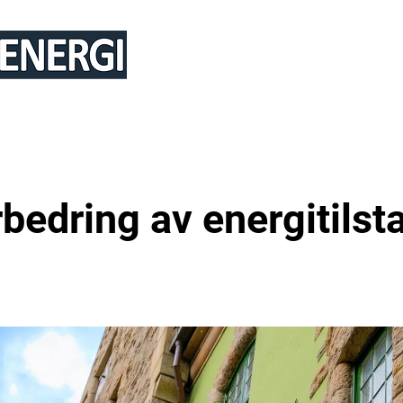
TJENESTER
REFERANSER
ARTI
orbedring av energitilst