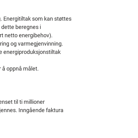
. Energitiltak som kan støttes 
 dette beregnes i 
ert netto energibehov).
ering og varmegjenvinning. 
e energiproduksjonstiltak 
or å oppnå målet.
et til ti millioner 
kjennes. Inngående faktura 