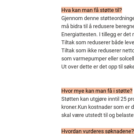
Hva kan man få støtte til?
Gjennom denne støtteordningen g
må bidra til å redusere beregne
Energiattesten. I tillegg er det
Tiltak som reduserer både leve
Tiltak som ikke reduserer netto
som varmepumper eller solcell
Ut over dette er det opp til s
Hvor mye kan man få i støtte?
Støtten kan utgjøre inntil 25 p
kroner.Kun kostnader som er di
skal være utstedt til og belast
Hvordan vurderes søknadene?