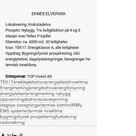
EKNES ELVEPARK
Lokalisering: Krokstadelva
Prosjekt: Nybygg. Tre boligblokker på 4 og 5 
etasjer over felles P-kjeller
Størrelse: ca. 4200 m2. 42 leiligheter.
Krav: TEK17. Energiklasse A, alle leiligheter
Oppdrag: Bygningsfysisk prosjektering, inkl. 
energiytelser, dagslysberegninger, beregninger for 
termisk inneklima.
Entreprenør:
 TOP Invest AS
TEK17
enøk
kjølebehov
energiattest
Inneklima
Energimerking
energibehov
energiforsyning
energiytelser
energimerking nybygg
oppvarmingsbehov
solavskjerming
dagslys beregninger
termisk komfort
RIBfy
EMS systemer
termisk inneklima
bygningsfysisk prosjektering
fuktsikring
radonsikring