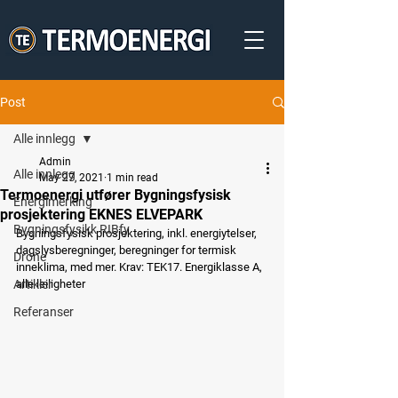
Post
Alle innlegg
Admin
Alle innlegg
May 27, 2021
1 min read
Termoenergi utfører Bygningsfysisk
Energimerking
prosjektering EKNES ELVEPARK
Bygningsfysikk RIBfy
Bygningsfysisk prosjektering, inkl. energiytelser, 
dagslysberegninger, beregninger for termisk 
Drone
inneklima, med mer. Krav: TEK17. Energiklasse A, 
Artikler
alle leiligheter
Referanser