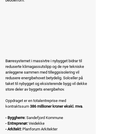
beboerrom.
Bæresystemet i massivtre i nybygget bidrar til 
reduserte klimagassutslipp og de nye tekniske 
anleggene sammen med tilleggsisolering vil 
redusere energibehovet betydelig. Solceller på 
taket til nybygget og eksisterende bygg vil dekke 
store deler av byggets energibehov.
Oppdraget er en totalentreprise med 
kontraktssum 
386 millioner kroner ekskl. mva
.
- Byggherre: 
Sandefjord Kommune
- Entreprenør
: 
Veidekke 
- Arkitekt: 
Planforum Arkitekter