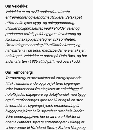
Om Veidekke:
Veidekke er en av Skandinavias største 
entreprenører og eiendomsutviklere. Selskapet 
utfører alle typer bygg- og anleggsoppdrag, 
utvikler boligprosjekter, vedlikeholder veier og 
produserer asfalt, pukk og grus. Involvering og 
lokalkunnskap kjennetegner virksomheten. 
Omsetningen er omlag 39 milliarder kroner, og 
halvparten av de 8600 medarbeiderne eier aksjer i 
selskapet. Veidekke er notert på Oslo Børs, og har 
siden starten i 1936 alltid gått med overskudd.
Om Termoenergi:
Termoenergi er spesialister på energisparende 
tiltak i eksisterende og prosjekterte bygninger. 
Våre kunder er alt fra eier/leier av enkeltbygg til 
hotellkjeder, dagligvare og detaljhandel med bygg 
også utenfor Norges grenser. Vi er også en stor 
leverandør av bygningsfysisk prosjektering til 
byggeprosjekter i alle størrelser over hele landet. 
Våre oppdragsgivere her er alt fra arkitekter til 
noen av landets største entreprenører. I tillegg er 
vi leverandør til Hafslund Strøm, Fortum Norge og 