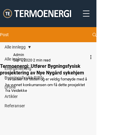
Post
Alle innlegg
Admin
Alle innlegg
Sep 1, 2020
2 min read
Termoenergi: Utfører Bygningsfysisk
Energimerking
prosjektering av Nye Nygård sykehjem
Bygningsfysikk RIBfy
- Vi takker for tilliten og er veldig fornøyde med å 
ha vunnet konkurransen om få dette prosjektet 
Drone
fra Veidekke 
Artikler
Referanser