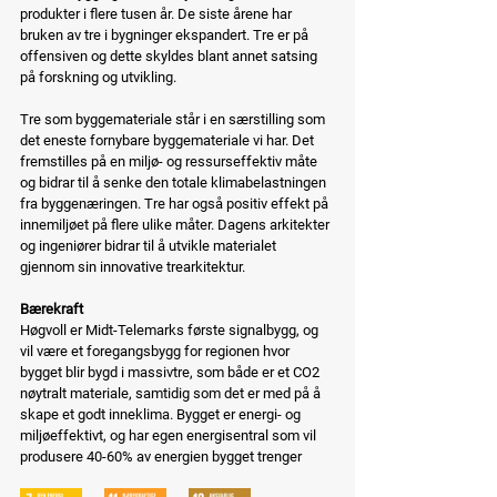
produkter i flere tusen år. De siste årene har 
bruken av tre i bygninger ekspandert. Tre er på 
offensiven og dette skyldes blant annet satsing 
på forskning og utvikling.
Tre som byggemateriale står i en særstilling som 
det eneste fornybare byggemateriale vi har. Det 
fremstilles på en miljø- og ressurseffektiv måte 
og bidrar til å senke den totale klimabelastningen 
fra byggenæringen. Tre har også positiv effekt på 
innemiljøet på flere ulike måter. Dagens arkitekter 
og ingeniører bidrar til å utvikle materialet 
gjennom sin innovative trearkitektur.
Bærekraft
Høgvoll er Midt-Telemarks første signalbygg, og 
vil være et foregangsbygg for regionen hvor 
bygget blir bygd i massivtre, som både er et CO2 
nøytralt materiale, samtidig som det er med på å 
skape et godt inneklima. Bygget er energi- og 
miljøeffektivt, og har egen energisentral som vil 
produsere 40-60% av energien bygget trenger