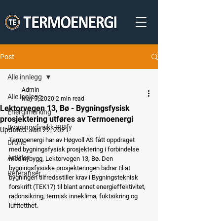
Post
Alle innlegg
Admin
Alle innlegg
May 7, 2020
2 min read
Lektorvegen 13, Bø - Bygningsfysisk
Energimerking
prosjektering utføres av Termoenergi
Bygningsfysikk RIBfy
Updated:
Jan 22, 2021
Termoenergi har av Høgvoll AS fått oppdraget 
Drone
med bygningsfysisk prosjektering i forbindelse 
Artikler
med nybygg, Lektorvegen 13, Bø. Den 
bygningsfysiske prosjekteringen bidrar til at 
Referanser
bygningen tilfredsstiller krav i Bygningsteknisk 
forskrift (TEK17) til blant annet energieffektivitet, 
radonsikring, termisk inneklima, fuktsikring og 
lufttetthet.